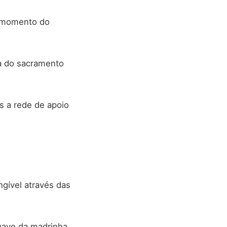
o momento do
ma do sacramento
s a rede de apoio
ngível através das
uave da madrinha