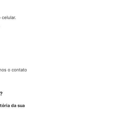
celular.
.
mos o contato
?
stória da sua